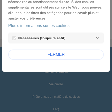
nécessaires au fonctionnement du site. Si des cookies
Fondation Caritas France qui représente ses
supplémentaires sont utilisés sur ce site Web, vous pouvez
Fondations abritées. A réception de ce contrat signé
cliquer sur les titres des catégories pour en savoir plus et
par le responsable de votre association, nous
ajuster vos préférences.
procéderons au versement de la subvention.
Plus d'informations sur les cookies
INTRODUIRE UNE NOUVELLE DEMANDE
Nécessaires (toujours actif)
FERMER
© Fondation Caritas France
Mentions légales
Vie privée
Préférences en matière de cookies
FAQ