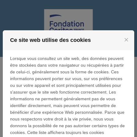
Passer au contenu
close
Ce site web utilise des cookies
SE CONNECTER
Menu
Lorsque vous consultez un site web, des données peuvent
être stockées dans votre navigateur ou récupérées à partir
Vous allez soumettre une demande de subvention à
de celui-ci, généralement sous la forme de cookies. Ces
l'une des Fondations abritées sous l'égide de la
informations peuvent porter sur vous, sur vos préférences
Fondation Caritas France.
ou sur votre appareil et sont principalement utilisées pour
s'assurer que le site web fonctionne correctement. Les
Traitement de votre dossier
informations ne permettent généralement pas de vous
identifier directement, mais peuvent vous permettre de
Remplissez le formulaire de présentation du projet ;
bénéficier d'une expérience Web personnalisée. Parce que
joignez les pièces jointes demandées.
nous respectons votre droit à la vie privée, nous vous
donnons la possibilité de ne pas autoriser certains types de
Nous vous adresserons ensuite par courrier ou e-mail
cookies. Cette liste affichera toujours les cookies
un contrat de projet, signé entre votre association et la